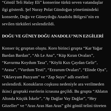
“Gönül Teli Halay Eli” konserine türkü seven vatandaşlar
ilgi gösterdi. Şef Nuray Polat Gündoğan yönetimindeki
konserde, Doğu ve Güneydoğu Anadolu Bölgesi’nin en
sevilen türküleri seslendirildi.
DOĞU VE GÜNEY DOĞU ANADOLU’NUN EZGİLERİ
Konser üç gruptan oluştu. Koro birinci grupta “Kar Yağar
Bardan Bardan”, “Ah Le Ana”, “Küp Kıran Ovaları”,
“Kavurma Koydum Tasa”, “Köylü Kızı Çaydan Gelir”,
“Arasa”, “Vurdum Testi”, “Erzurum Ovaları”, “Elinde Oya”,
“Oklavyam Pazıyam” ve “Zap Suyu” adlı eserleri
seslendirdi. Konukların coşkusu nedeniyle ara verilmeden
ikinci gruptaki eserlerin icrasına geçildi. Bu grupta “Ahlatın
Altında Küçük İskele”, “Ay Dağlar Vay Dağlar”, “Hey
Gözeller” ve “Aras Aras Han Aras” gibi gönül telini titreten