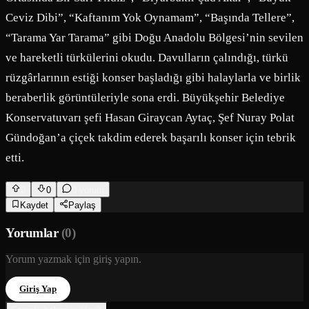
Ceviz Dibi”, “Kaftanım Yok Oynamam”, “Başında Tellere”,
“Tarama Yar Tarama” gibi Doğu Anadolu Bölgesi’nin sevilen
ve hareketli türkülerini okudu. Davulların çalındığı, türkü
rüzgârlarının estiği konser başladığı gibi halaylarla ve birlik
beraberlik görüntüleriyle sona erdi. Büyükşehir Belediye
Konservatuvarı şefi Hasan Giraycan Aytaç, Şef Nuray Polat
Gündoğan’a çiçek takdim ederek başarılı konser için tebrik
etti.
0
0
0
yorum
Kaydet
Paylaş
Yorumlar
(
0
)
Yorum yazmak için giriş yapın.
Giriş Yap