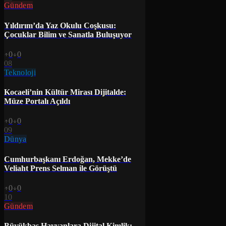
Gündem
Yıldırım’da Yaz Okulu Coşkusu:
Çocuklar Bilim ve Sanatla Buluşuyor
0
0
08
Teknoloji
Kocaeli’nin Kültür Mirası Dijitalde:
Müze Portalı Açıldı
0
0
09
Dünya
Cumhurbaşkanı Erdoğan, Mekke’de
Veliaht Prens Selman ile Görüştü
0
0
10
Gündem
Büyükbaş Hayvanlara Dijital Kimlik: