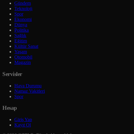
Gündem
Teknoloji
Spor
Ekonomi
Dünya
Politika
Sağlık
Eğitim
Kültür Sanat
Yaşam
Otomobil
Magazin
Servisler
Hava Durumu
Namaz Vakitleri
Spor
Hesap
Giriş Yap
Kayıt Ol