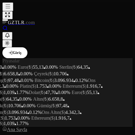
GZTLR
.com
Giriş
Piyasalar
0
0.00
%
·
Euro
(₺)
55,13
0.00
%
·
Sterlin
(₺)
64,35
₺)
6.658,8
0.00
%
·
Çeyrek
(₺)
10.706
ş
(₺)
97,48
0.01
%
·
Bitcoin
(₺)
3.096.934
0.12
%
Ons
,3
0.00
%
·
Platin
($)
1.753
0.00
%
·
Ethereum
($)
1.916,7
$)
1,039
1.77
%
Dolar
(₺)
47,70
0.00
%
·
Euro
(₺)
55,13
n
(₺)
64,35
0.00
%
·
Altın
(₺)
6.658,8
k
(₺)
10.706
0.00
%
·
Gümüş
(₺)
97,48
n
(₺)
3.096.934
0.12
%
Ons Altın
($)
4.342,3
($)
1.753
0.00
%
·
Ethereum
($)
1.916,7
$)
1,039
1.77
%
Ana Sayfa