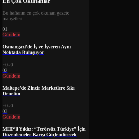
En Çok Okunanlar
Bu haftanın en çok okunan gazete
manşetleri
01
Gündem
Osmangazi’de İş ve İşveren Aynı
Noktada Buluşuyor
0
0
02
Gündem
Maltepe’de Zincir Marketlere Sıkı
Denetim
0
0
03
Gündem
MHP’li Yıldız: “Terörsüz Türkiye” İçin
Düzenlemeler Barışı Güçlendirecek