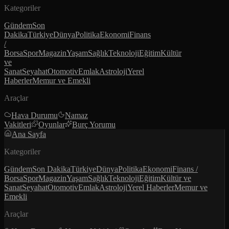
Kategoriler
Gündem
Son
Dakika
Türkiye
Dünya
Politika
Ekonomi
Finans
/
Borsa
Spor
Magazin
Yaşam
Sağlık
Teknoloji
Eğitim
Kültür
ve
Sanat
Seyahat
Otomotiv
Emlak
Astroloji
Yerel
Haberler
Memur ve Emekli
Araçlar
Hava Durumu
Namaz
Vakitleri
Oyunlar
Burç Yorumu
Ana Sayfa
Kategoriler
Gündem
Son Dakika
Türkiye
Dünya
Politika
Ekonomi
Finans /
Borsa
Spor
Magazin
Yaşam
Sağlık
Teknoloji
Eğitim
Kültür ve
Sanat
Seyahat
Otomotiv
Emlak
Astroloji
Yerel Haberler
Memur ve
Emekli
Araçlar