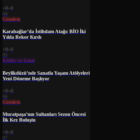
0
0
04
Gündem
Karabağlar’da İstihdam Atağı: BİO İki
Yılda Rekor Kırdı
0
0
05
Kültür ve Sanat
Beylikdüzü’nde Sanatla Yaşam Atölyeleri
Yeni Döneme Başlıyor
0
0
06
Gündem
Muratpaşa’nın Sultanları Sezon Öncesi
İlk Kez Buluştu
0
0
07