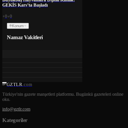
GEKİS Kars’ta Başladı
0
0
Konum
Namaz Vakitleri
GZTLR
.com
Türkiye'nin gazete manşetleri platformu. Bugünkü gazeteleri online
oku.
info@gztlr.com
Kategoriler