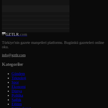
GZTLR
.com
Türkiye'nin gazete manşetleri platformu. Bugünkü gazeteleri online
oku.
info@gztlr.com
Kategoriler
Gündem
Teknoloji
Spor
Ekonomi
Dünya
Politika
Sağlık
Eğitim