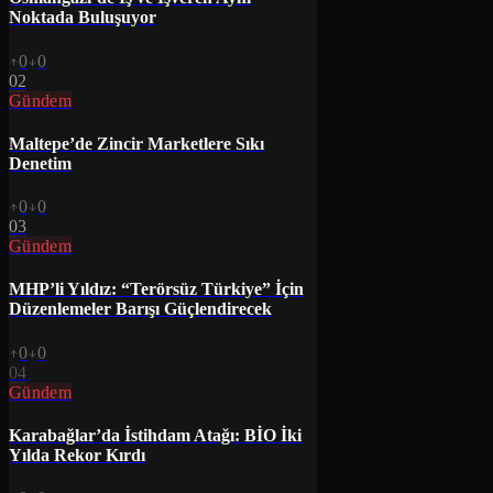
Noktada Buluşuyor
0
0
02
Gündem
Maltepe’de Zincir Marketlere Sıkı
Denetim
0
0
03
Gündem
MHP’li Yıldız: “Terörsüz Türkiye” İçin
Düzenlemeler Barışı Güçlendirecek
0
0
04
Gündem
Karabağlar’da İstihdam Atağı: BİO İki
Yılda Rekor Kırdı