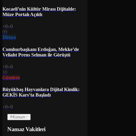
Kocaeli’nin Kültür Mirası Dijitalde:
Müze Portalı Açıldı
0
0
09
Dünya
Cumhurbaşkanı Erdoğan, Mekke’de
Veliaht Prens Selman ile Görüştü
0
0
10
Gündem
Büyükbaş Hayvanlara Dijital Kimlik:
GEKİS Kars’ta Başladı
0
0
Konum
Namaz Vakitleri