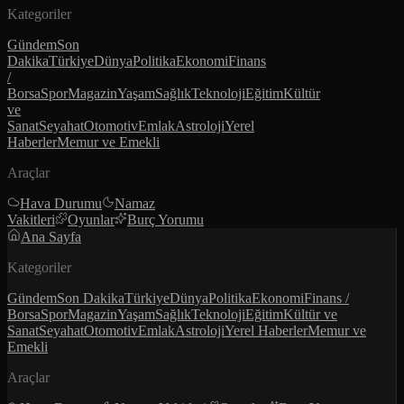
Kategoriler
Gündem
Son
Dakika
Türkiye
Dünya
Politika
Ekonomi
Finans
/
Borsa
Spor
Magazin
Yaşam
Sağlık
Teknoloji
Eğitim
Kültür
ve
Sanat
Seyahat
Otomotiv
Emlak
Astroloji
Yerel
Haberler
Memur ve Emekli
Araçlar
Hava Durumu
Namaz
Vakitleri
Oyunlar
Burç Yorumu
Ana Sayfa
Kategoriler
Gündem
Son Dakika
Türkiye
Dünya
Politika
Ekonomi
Finans /
Borsa
Spor
Magazin
Yaşam
Sağlık
Teknoloji
Eğitim
Kültür ve
Sanat
Seyahat
Otomotiv
Emlak
Astroloji
Yerel Haberler
Memur ve
Emekli
Araçlar