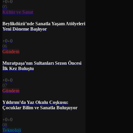
0
0
05
Kültür ve Sanat
Beylikdüzü’nde Sanatla Yaşam Atölyeleri
Yeni Döneme Başlıyor
0
0
06
Gündem
Muratpaşa’nın Sultanları Sezon Öncesi
İlk Kez Buluştu
0
0
07
Gündem
Yıldırım’da Yaz Okulu Coşkusu:
Çocuklar Bilim ve Sanatla Buluşuyor
0
0
08
Teknoloji