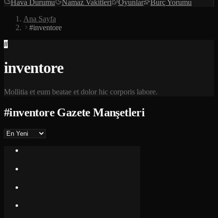
Hava Durumu
Namaz Vakitleri
Oyunlar
Burç Yorumu
Ana Sayfa
#inventore
#
inventore
Mollitia et eum beatae et dolor hic corporis labore.
#
inventore
Gazete Manşetleri