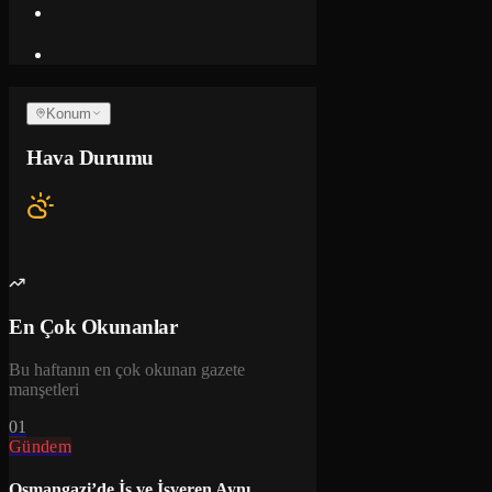
Konum
Hava Durumu
En Çok Okunanlar
Bu haftanın en çok okunan gazete
manşetleri
01
Gündem
Osmangazi’de İş ve İşveren Aynı