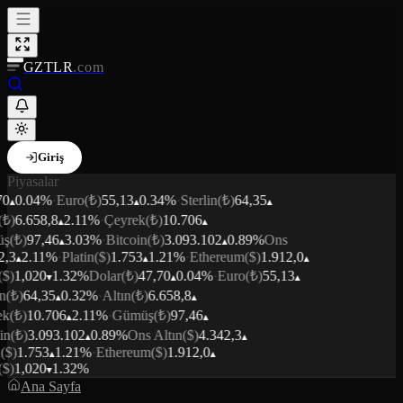
GZTLR
.com
Giriş
Piyasalar
70
0.04
%
·
Euro
(₺)
55,13
0.34
%
·
Sterlin
(₺)
64,35
(₺)
6.658,8
2.11
%
·
Çeyrek
(₺)
10.706
ş
(₺)
97,46
3.03
%
·
Bitcoin
(₺)
3.093.102
0.89
%
Ons
2,3
2.11
%
·
Platin
($)
1.753
1.21
%
·
Ethereum
($)
1.912,0
($)
1,020
1.32
%
Dolar
(₺)
47,70
0.04
%
·
Euro
(₺)
55,13
n
(₺)
64,35
0.32
%
·
Altın
(₺)
6.658,8
ek
(₺)
10.706
2.11
%
·
Gümüş
(₺)
97,46
in
(₺)
3.093.102
0.89
%
Ons Altın
($)
4.342,3
($)
1.753
1.21
%
·
Ethereum
($)
1.912,0
($)
1,020
1.32
%
Ana Sayfa