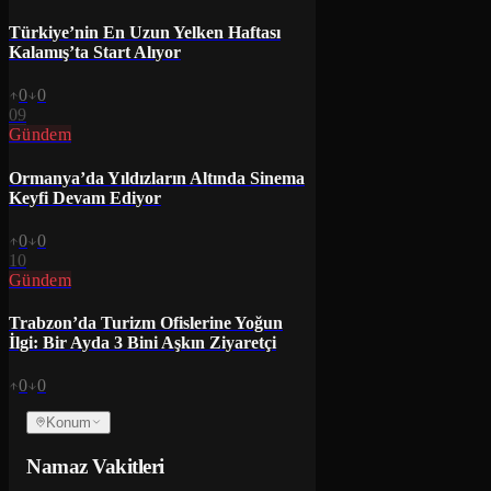
Türkiye’nin En Uzun Yelken Haftası
Kalamış’ta Start Alıyor
0
0
09
Gündem
Ormanya’da Yıldızların Altında Sinema
Keyfi Devam Ediyor
0
0
10
Gündem
Trabzon’da Turizm Ofislerine Yoğun
İlgi: Bir Ayda 3 Bini Aşkın Ziyaretçi
0
0
Konum
Namaz Vakitleri