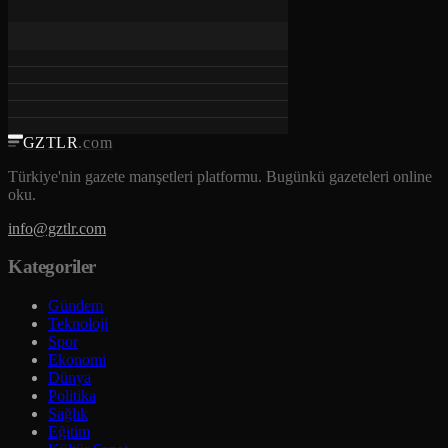
GZTLR
.com
Türkiye'nin gazete manşetleri platformu. Bugünkü gazeteleri online
oku.
info@gztlr.com
Kategoriler
Gündem
Teknoloji
Spor
Ekonomi
Dünya
Politika
Sağlık
Eğitim