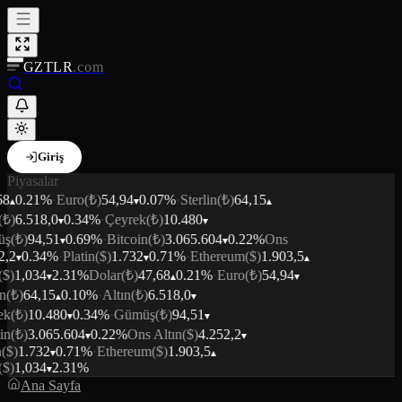
GZTLR
.com
Giriş
Piyasalar
68
0.21
%
·
Euro
(₺)
54,94
0.07
%
·
Sterlin
(₺)
64,15
(₺)
6.518,0
0.34
%
·
Çeyrek
(₺)
10.480
üş
(₺)
94,51
0.69
%
·
Bitcoin
(₺)
3.065.604
0.22
%
Ons
2,2
0.34
%
·
Platin
($)
1.732
0.71
%
·
Ethereum
($)
1.903,5
($)
1,034
2.31
%
Dolar
(₺)
47,68
0.21
%
·
Euro
(₺)
54,94
n
(₺)
64,15
0.10
%
·
Altın
(₺)
6.518,0
ek
(₺)
10.480
0.34
%
·
Gümüş
(₺)
94,51
in
(₺)
3.065.604
0.22
%
Ons Altın
($)
4.252,2
n
($)
1.732
0.71
%
·
Ethereum
($)
1.903,5
($)
1,034
2.31
%
Ana Sayfa