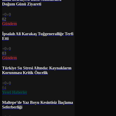
Doğum Günü Ziyareti
0
0
02
Gündem
İpsalalı Ali Karakaş Tuğgeneralliğe Terfi
Etti
0
0
03
Gündem
Türkiye Su Stresi Altında: Kaynakların
Korunması Kritik Öncelik
0
0
04
Yerel Haberler
Maltepe’de Yaz Boyu Kesintisiz İlaçlama
Seferberliği