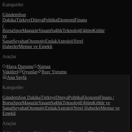
Kategoriler
Gündem
Son
Dakika
Türkiye
Dünya
Politika
Ekonomi
Finans
/
Borsa
Spor
Magazin
Yaşam
Sağlık
Teknoloji
Eğitim
Kültür
ve
Sanat
Seyahat
Otomotiv
Emlak
Astroloji
Yerel
Haberler
Memur ve Emekli
Araçlar
Hava Durumu
Namaz
Vakitleri
Oyunlar
Burç Yorumu
Ana Sayfa
Kategoriler
Gündem
Son Dakika
Türkiye
Dünya
Politika
Ekonomi
Finans /
Borsa
Spor
Magazin
Yaşam
Sağlık
Teknoloji
Eğitim
Kültür ve
Sanat
Seyahat
Otomotiv
Emlak
Astroloji
Yerel Haberler
Memur ve
Emekli
Araçlar