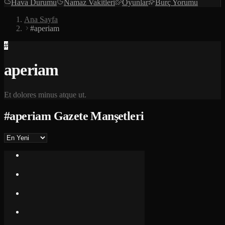
Hava Durumu
Namaz Vakitleri
Oyunlar
Burç Yorumu
Ana Sayfa
#aperiam
#
aperiam
Et dolores minus atque ut.
#
aperiam
Gazete Manşetleri