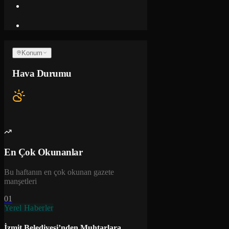
Konum
Hava Durumu
En Çok Okunanlar
Bu haftanın en çok okunan gazete
manşetleri
01
Yerel Haberler
İzmit Belediyesi’nden Muhtarlara