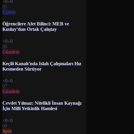
0
0
05
Eğitim
Öğrencilere Afet Bilinci: MEB ve
Kızılay’dan Ortak Çalıştay
0
0
06
Gündem
Keçili Kanalı’nda Islah Çalışmaları Hız
Kesmeden Sürüyor
0
0
07
Gündem
Cevdet Yılmaz: Nitelikli İnsan Kaynağı
İçin Milli Yetkinlik Hamlesi
0
0
08
Spor