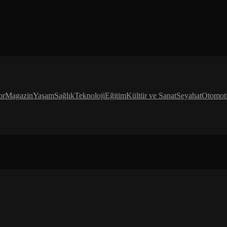
or
Magazin
Yaşam
Sağlık
Teknoloji
Eğitim
Kültür ve Sanat
Seyahat
Otomot