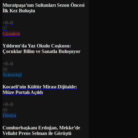
Muratpaşa’nın Sultanları Sezon Öncesi
İlk Kez Buluştu
0
0
07
Gündem
Yıldırım’da Yaz Okulu Coşkusu:
Çocuklar Bilim ve Sanatla Buluşuyor
0
0
08
Teknoloji
Kocaeli’nin Kültür Mirası Dijitalde:
Müze Portalı Açıldı
0
0
09
Dünya
Cumhurbaşkanı Erdoğan, Mekke’de
Veliaht Prens Selman ile Görüştü