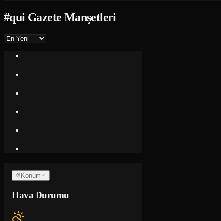
#
qui
Gazete Manşetleri
Konum
Hava Durumu