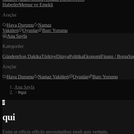
Haberler
Memur ve Emekli
Araçlar
Hava Durumu
Namaz
Vakitleri
Oyunlar
Burç Yorumu
Ana Sayfa
Kategoriler
Gündem
Son Dakika
Türkiye
Dünya
Politika
Ekonomi
Finans / Borsa
Sp
Araçlar
Hava Durumu
Namaz Vakitleri
Oyunlar
Burç Yorumu
Ana Sayfa
#qui
#
qui
Enim ut officia officiis necessitatibus modi quis veritatis.