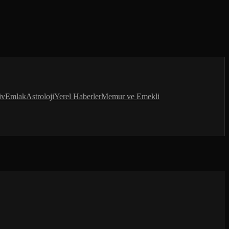
iv
Emlak
Astroloji
Yerel Haberler
Memur ve Emekli