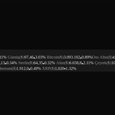
%
·
Gümüş
(₺)
97,46
3.03
%
·
Bitcoin
(₺)
3.093.102
0.89
%
Ons Altın
($)
4.3
3
0.34
%
·
Sterlin
(₺)
64,35
0.32
%
·
Altın
(₺)
6.658,8
2.11
%
·
Çeyrek
(₺)
10.
ereum
($)
1.912,0
0.49
%
·
XRP
($)
1,020
1.32
%