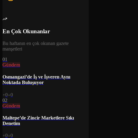
En Çok Okunanlar
Bu haftanın en çok okunan gazete
manşetleri
01
Gündem
Osmangazi’de İş ve İşveren Aynı
Noktada Buluşuyor
0
0
02
Gündem
Maltepe’de Zincir Marketlere Sıkı
Denetim
0
0