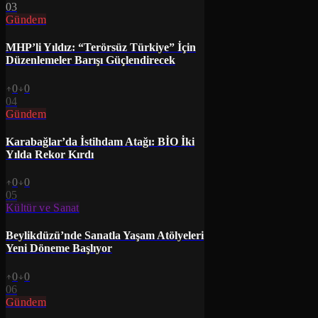
03
Gündem
MHP’li Yıldız: “Terörsüz Türkiye” İçin
Düzenlemeler Barışı Güçlendirecek
0
0
04
Gündem
Karabağlar’da İstihdam Atağı: BİO İki
Yılda Rekor Kırdı
0
0
05
Kültür ve Sanat
Beylikdüzü’nde Sanatla Yaşam Atölyeleri
Yeni Döneme Başlıyor
0
0
06
Gündem