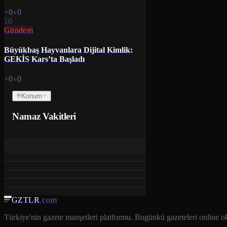
0
0
10
Gündem
Büyükbaş Hayvanlara Dijital Kimlik:
GEKİS Kars’ta Başladı
0
0
Konum
Namaz Vakitleri
GZTLR
.com
Türkiye'nin gazete manşetleri platformu. Bugünkü gazeteleri online o